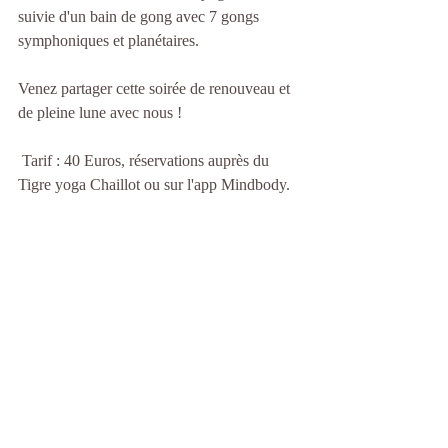
suivie d'un bain de gong avec 7 gongs 
symphoniques et planétaires.
Venez partager cette soirée de renouveau et 
de pleine lune avec nous ! 
 Tarif : 40 Euros, réservations auprès du 
Tigre yoga Chaillot ou sur l'app Mindbody.
Tags:
kundalini yoga
meditation
gong bath
full moon
Veronique Reimonenq
Catherine Saurat