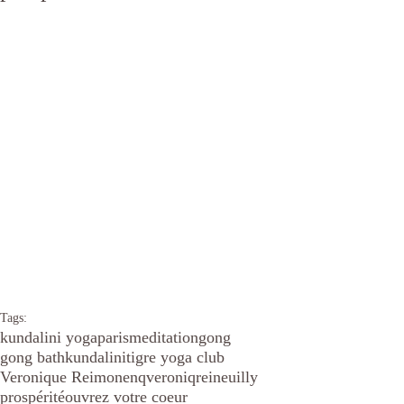
Tags:
kundalini yoga
paris
meditation
gong
gong bath
kundalini
tigre yoga club
Veronique Reimonenq
veroniqrei
neuilly
prospérité
ouvrez votre coeur